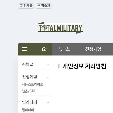
전체글
접속자
뉴-스
전쟁게임
전체글
개인정보 처리방침
전쟁게임
서든스트라이크
맨옵/CTA
밀리터리
밀리터리