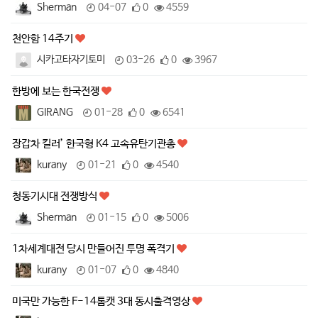
Sherman
04-07
0
4559
천안함 14주기
시카고타자기토미
03-26
0
3967
한방에 보는 한국전쟁
GIRANG
01-28
0
6541
장갑차 킬러’ 한국형 K4 고속유탄기관총
kurany
01-21
0
4540
청동기시대 전쟁방식
Sherman
01-15
0
5006
1차세계대전 당시 만들어진 투명 폭격기
kurany
01-07
0
4840
미국만 가능한 F-14톰캣 3대 동시출격영상