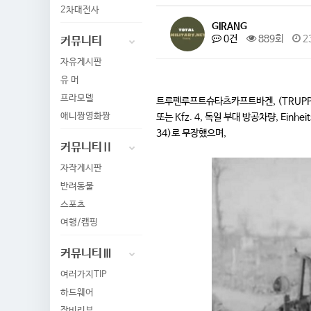
2차대전사
GIRANG
0건
889회
2
커뮤니티
자유게시판
유 머
프라모델
트루펜루프트슈타츠카프트바겐, (TRUPPE
애니짱영화짱
또는 Kfz. 4, 독일 부대 방공차량, Einhei
34)로 무장했으며,
커뮤니티Ⅱ
자작게시판
반려동물
스포츠
여행/캠핑
커뮤니티Ⅲ
여러가지TIP
하드웨어
장비리뷰