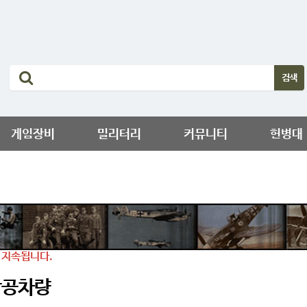
게임장비
밀리터리
커뮤니티
헌병대
 지속됩니다.
 방공차량