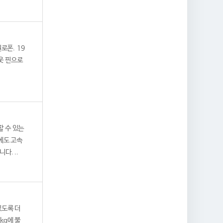
로폰. 19
웃 핀으로
할 수 있는
에도 고속
다. ..
있도록 더
kg에 불