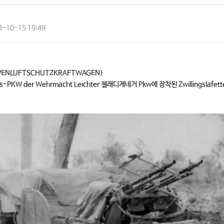
3-10-15 19:49
NLUFTSCHUTZKRAFTWAGEN)
ts-PKW der Wehrmacht Leichter 젤래디게네거 Pkw에 장착된 Zwillingslafet