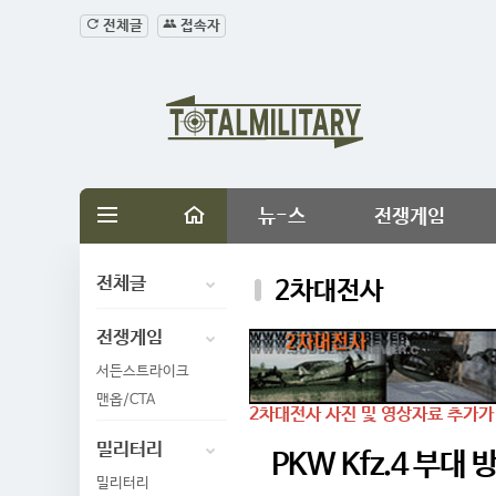
전체글
접속자
뉴-스
전쟁게임
전체글
2차대전사
전쟁게임
서든스트라이크
맨옵/CTA
2차대전사 사진 및 영상자료 추가가
밀리터리
PKW Kfz.4 부대
밀리터리