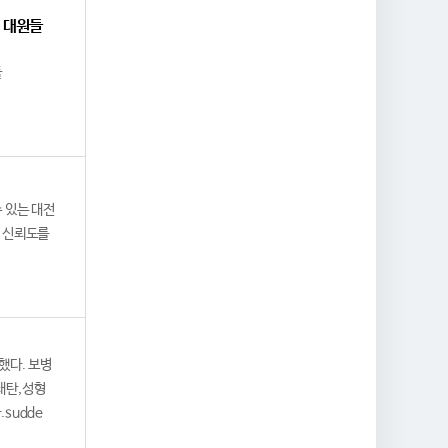
대 대원들
​
수 있는 대전
과 신뢰도를
했다. 보병
쇄탄,성형
sudde