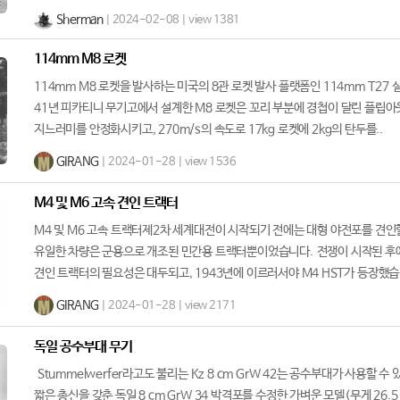
Sherman
| 2024-02-08 | view 1381
114mm M8 로켓
114mm M8 로켓을 발사하는 미국의 8관 로켓 발사 플랫폼인 114mm T27 실
41년 피카티니 무기고에서 설계한 M8 로켓은 꼬리 부분에 경첩이 달린 플립아
지느러미를 안정화시키고, 270m/s의 속도로 17kg 로켓에 2kg의 탄두를..
GIRANG
| 2024-01-28 | view 1536
M4 및 M6 고속 견인 트랙터
M4 및 M6 고속 트랙터제2차 세계대전이 시작되기 전에는 대형 야전포를 견인
유일한 차량은 군용으로 개조된 민간용 트랙터뿐이었습니다. 전쟁이 시작된 후
견인 트랙터의 필요성은 대두되고, 1943년에 이르러서야 M4 HST가 등장했습니
GIRANG
| 2024-01-28 | view 2171
독일 공수부대 무기
Stummelwerfer라고도 불리는 Kz 8 cm GrW 42는 공수부대가 사용할 수 
짧은 총신을 갖춘 독일 8 cm GrW 34 박격포를 수정한 가벼운 모델(무게 26.5 