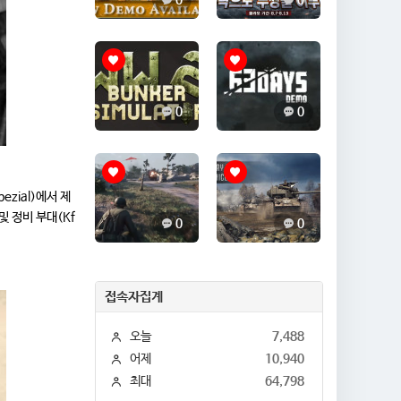
0
0
0
0
pezial)에서 제
및 정비 부대(Kf
0
0
접속자집계
오늘
7,488
어제
10,940
최대
64,798