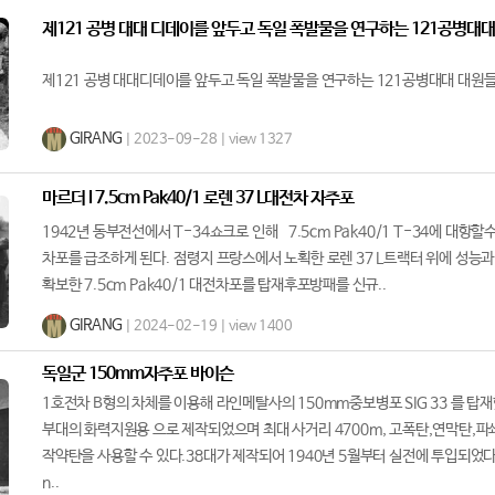
제121 공병 대대 디데이를 앞두고 독일 폭발물을 연구하는 121공병대
제121 공병 대대디데이를 앞두고 독일 폭발물을 연구하는 121공병대대 대원들
GIRANG
| 2023-09-28 | view 1327
마르더 I 7.5cm Pak40/1 로렌 37 L대전차 자주포
1942년 동부전선에서 T-34쇼크로 인해 7.5cm Pak40/1 T-34에 대항할
차포를 급조하게 된다. 점령지 프랑스에서 노획한 로렌 37 L트랙터 위에 성능
확보한 7.5cm Pak40/1 대전차포를 탑재후포방패를 신규..
GIRANG
| 2024-02-19 | view 1400
독일군 150mm자주포 바이슨
1호전차 B형의 차체를 이용해 라인메탈사의 150mm중보병포 SIG 33 를 탑재
부대의 화력지원용 으로 제작되었으며 최대 사거리 4700m, 고폭탄,연막탄,파
작약탄을 사용할 수 있다.38대가 제작되어 1940년 5월부터 실전에 투입되었다.
n..