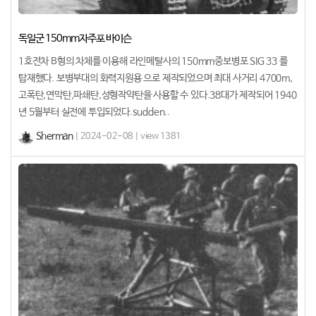
독일군 150mm자주포 바이슨
1호전차 B형의 차체를 이용해 라인메탈사의 150mm중보병포 SIG 33 를
탑재했다. 보병부대의 화력지원용 으로 제작되었으며 최대 사거리 4700m,
고폭탄,연막탄,파쇄탄,성형작약탄을 사용할 수 있다.38대가 제작되어 1940
년 5월부터 실전에 투입되었다.sudden..
Sherman
| 2024-02-08 | view 1381