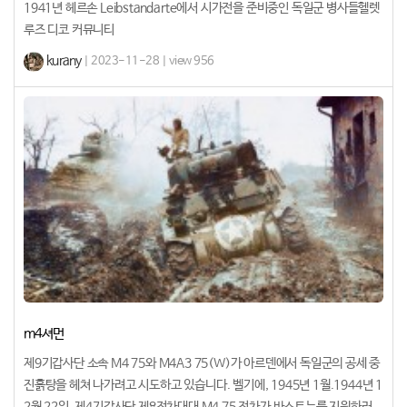
1941년 헤르손 Leibstandarte에서 시가전을 준비중인 독일군 병사들헬렛
루즈 디코 커뮤니티
kurany
| 2023-11-28 | view 956
m4셔먼
제9기갑사단 소속 M4 75와 M4A3 75(W)가 아르덴에서 독일군의 공세 중
진흙탕을 헤쳐 나가려고 시도하고 있습니다. 벨기에, 1945년 1월.1944년 1
2월 22일, 제4기갑사단 제8전차대대 M4 75 전차가 바스토뉴를 지원하러