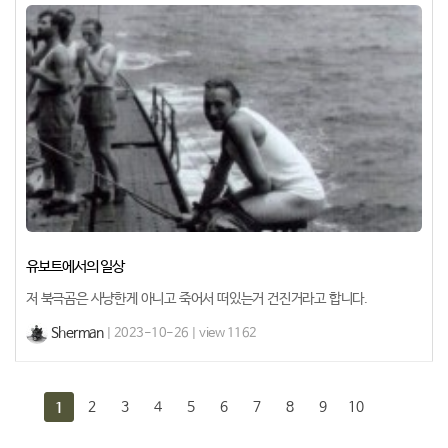
유보트에서의 일상
저 북극곰은 사냥한게 아니고 죽어서 떠있는거 건진거라고 합니다.
Sherman
| 2023-10-26 | view 1162
2
3
4
5
6
7
8
9
10
1