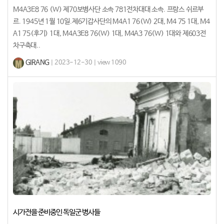
M4A3E8 76 (W) 제70보병사단 소속 781전차대대 소속. 프랑스 쉬르부
르. 1945년 1월 10일.제6기갑사단의 M4A1 76(W) 2대, M4 75 1대, M4
A1 75(후기) 1대, M4A3E8 76(W) 1대, M4A3 76(W) 1대와 제603전
차구축대..
GIRANG
| 2023-12-30 | view 1090
시가전을 준비중인 독일군 병사들