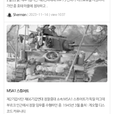
가던 중 호테 마을에 정차하고 ..
Sherman
| 2023-11-14 | view 1037
M5A1 스튜어트
제2기갑사단 제66기갑연대 정찰중대 소속 M5A1 스튜어트가 독일 마그데
부르크 인근에서 정찰 임무를 수행하던 중. 1945년 3월.출처 : 게오헬 디스
코드 커뮤니티