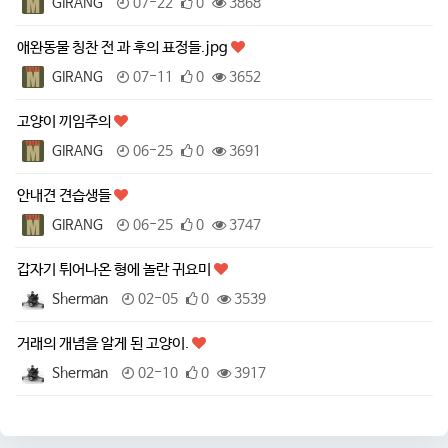
GIRANG
07-22
0
3868
애완동물 칭찬 전 과 후의 표정들.jpg
GIRANG
07-11
0
3652
고양이 끼임주의
GIRANG
06-25
0
3691
안내견 견습생들
GIRANG
06-25
0
3747
갑자기 튀어나온 형에 놀란 귀요미
Sherman
02-05
0
3539
거래의 개념을 알게 된 고양이.
Sherman
02-10
0
3917