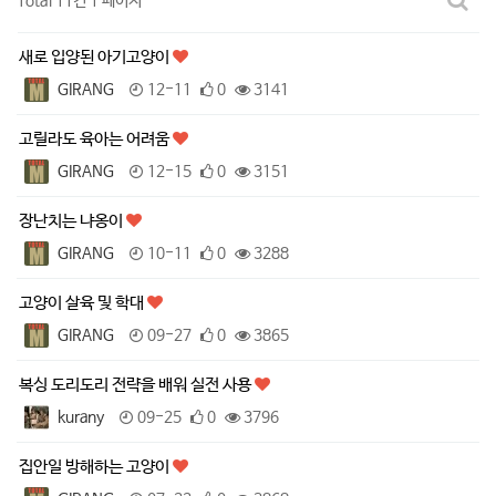
Total 11건
1 페이지
새로 입양된 아기고양이
GIRANG
12-11
0
3141
고릴라도 육아는 어려움
GIRANG
12-15
0
3151
장난치는 냐옹이
GIRANG
10-11
0
3288
고양이 살육 및 학대
GIRANG
09-27
0
3865
복싱 도리도리 전략을 배워 실전 사용
kurany
09-25
0
3796
집안일 방해하는 고양이