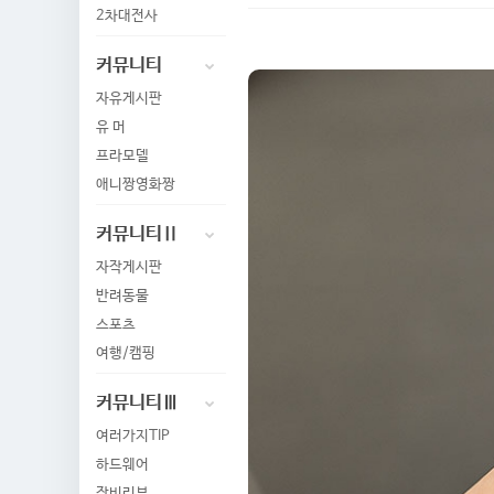
2차대전사
커뮤니티
자유게시판
유 머
프라모델
애니짱영화짱
커뮤니티Ⅱ
자작게시판
반려동물
스포츠
여행/캠핑
커뮤니티Ⅲ
여러가지TIP
하드웨어
장비리뷰