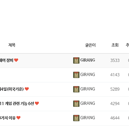
제목
글쓴이
조회
GIRANG
웨어 장비
3533
GIRANG
4143
GIRANG
0월4일(미국기준)
5289
GIRANG
11 게임 관련 기능 6선
4294
GIRANG
3가지 이유
4644