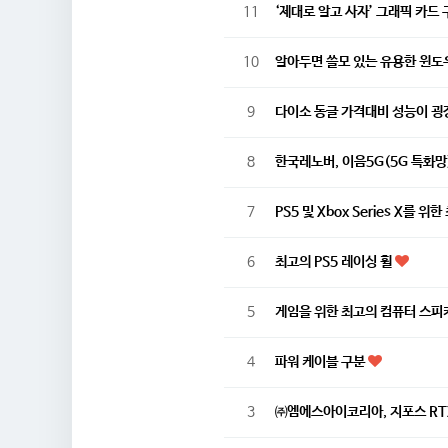
11
‘제대로 알고 사자’ 그래픽 카드
10
알아두면 쓸모 있는 유용한 윈도
9
다이소 동글 가격대비 성능이 굉
8
한국레노버, 이음5G(5G 특화망
7
PS5 및 Xbox Series X를
6
최고의 PS5 레이싱 휠
5
게임을 위한 최고의 컴퓨터 스피
4
파워 케이블 구분
3
㈜엠에스아이코리아, 지포스 RTX