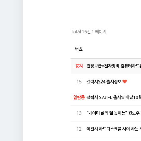
Total 16건
1 페이지
번호
공지
전장보급=전자장비,컴퓨터하드
15
갤럭시S24 출시정보
열람중
갤럭시 S23 FE 출시일 내달1
13
“게이머 삶의 질 높이는” 윈도우 
12
여전히 하드디스크를 사야 하는 