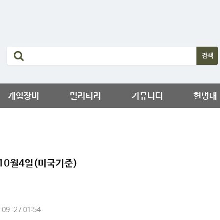
게임장비
밀리터리
커뮤니티
헌병대
달10월4일(미국기준)
09-27 01:54