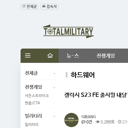
전체글
접속자
뉴-스
전쟁게임
전체글
하드웨어
전쟁게임
갤럭시 S23 FE 출시일 내
서든스트라이크
맨옵/CTA
밀리터리
GIRANG
0건
5,288회
23-
밀리터리