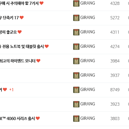
GIRANG
 구매 시 주의해야 할 7가지
4328
GIRANG
우 단축키 17
5272
GIRANG
장히 좋군요
4311
GIRANG
) 전용 노트북 및 태블릿 출시
4274
GIRANG
 위한 최고의 하이엔드 모니터
3984
GIRANG
3937
GIRANG
커
8749
+1
GIRANG
3923
GIRANG
™ 4060 시리즈 출시
3803