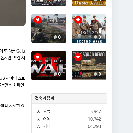
0
0
0
0
 또 다른 Gala
 높지만, 오랜 시
0
0
6GB 사이의 스토
5천만 화소 메인
접속자집계
에 더 자세한 정
오늘
5,947
어제
10,342
최대
64,798