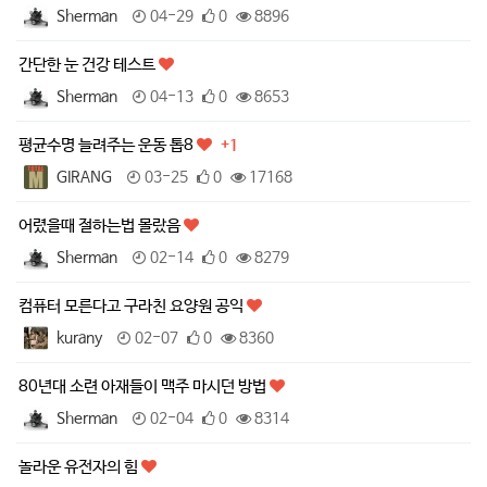
Sherman
04-29
0
8896
간단한 눈 건강 테스트
Sherman
04-13
0
8653
평균수명 늘려주는 운동 톱8
+1
GIRANG
03-25
0
17168
어렸을때 절하는법 몰랐음
Sherman
02-14
0
8279
컴퓨터 모른다고 구라친 요양원 공익
kurany
02-07
0
8360
80년대 소련 아재들이 맥주 마시던 방법
Sherman
02-04
0
8314
놀라운 유전자의 힘