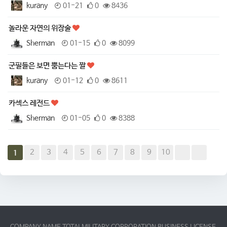
kurany
01-21
0
8436
놀라운 자연의 위장술
Sherman
01-15
0
8099
군필들은 보면 뿜는다는 짤
kurany
01-12
0
8611
카섹스 레전드
Sherman
01-05
0
8388
2
3
4
5
6
7
8
9
10
1