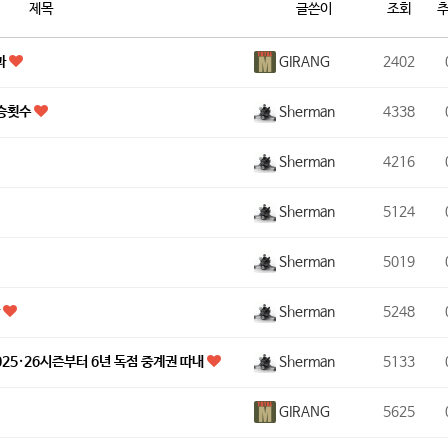
제목
글쓴이
조회
GIRANG
과
2402
Sherman
우승횟수
4338
Sherman
4216
Sherman
5124
Sherman
5019
Sherman
황
5248
Sherman
25·26시즌부터 6년 독점 중계권 따내
5133
GIRANG
5625