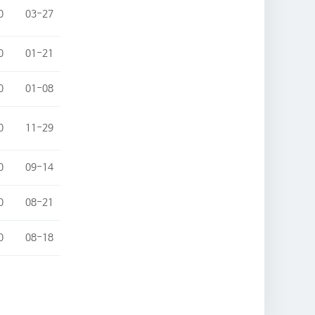
0
03-27
0
01-21
0
01-08
0
11-29
0
09-14
0
08-21
0
08-18