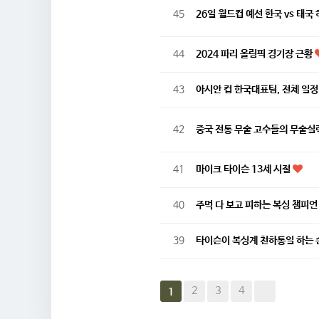
45
26일 월드컵 예선 한국 vs 태
44
2024 파리 올림픽 경기장 근황
43
아시안 컵 한국대표팀, 전체 일
42
중국 전통 무술 고수들의 무술실
41
마이크 타이슨 13세 시절
40
주먹 다 보고 피하는 복싱 챔피
39
타이슨이 복싱계 천하통일 하는
2
3
4
1