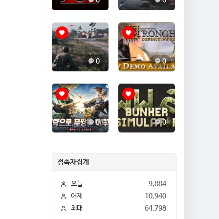
0
0
0
0
0
0
접속자집계
오늘
9,884
어제
10,940
최대
64,798