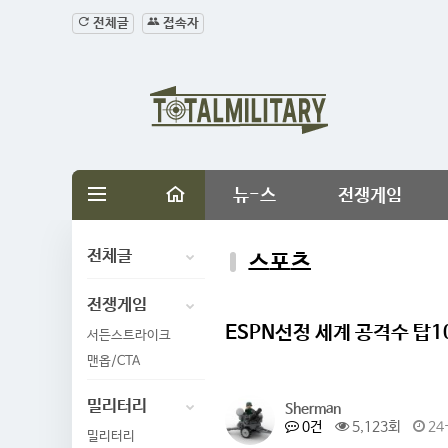
전체글
접속자
뉴-스
전쟁게임
전체글
스포츠
전쟁게임
ESPN선정 세계 공격수 탑1
서든스트라이크
맨옵/CTA
밀리터리
Sherman
0건
5,123회
24-
밀리터리