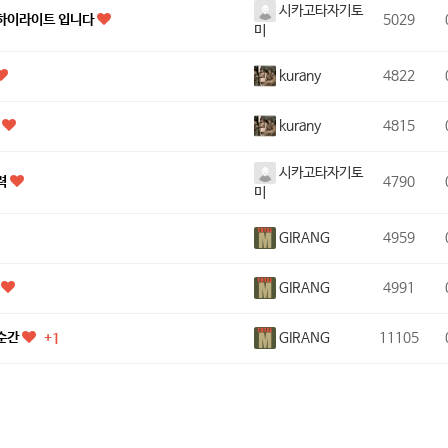
시카고타자기토
국 하이라이트 입니다
5029
미
kurany
4822
kurany
정
4815
시카고타자기토
력
4790
미
GIRANG
4959
GIRANG
언
4991
GIRANG
 순간
11105
+1