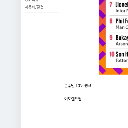
자동차/탈것
손흥민 10위 랭크
이토랜드펌