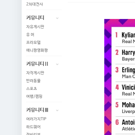
2차대전사
커뮤니티
자유게시판
유 머
프라모델
애니짱영화짱
커뮤니티Ⅱ
자작게시판
반려동물
스포츠
여행/캠핑
커뮤니티Ⅲ
여러가지TIP
하드웨어
장비리뷰