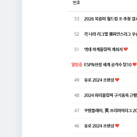
번호
53
2026 북중미 월드컵 조 추첨 결
52
각 나라 리그별 챔피언스리그 
51
역대 하계올림픽 개최지
열람중
ESPN선정 세계 공격수 탑10
49
유로 2024 조편성
48
2024 파리올림픽 구기종목 근
47
쿠팡플레이, 英 프리미어리그 20
46
유로 2024 조편성