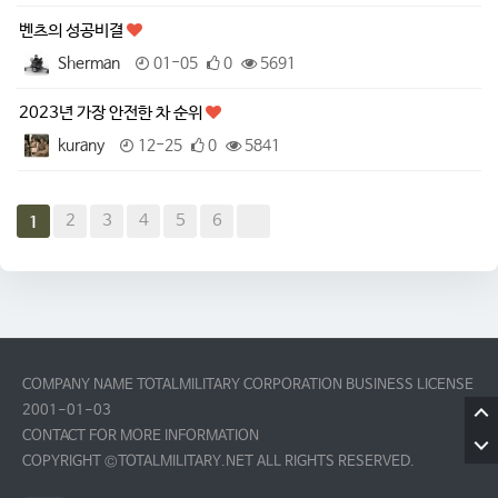
벤츠의 성공비결
Sherman
01-05
0
5691
2023년 가장 안전한 차 순위
kurany
12-25
0
5841
2
3
4
5
6
1
COMPANY NAME TOTALMILITARY CORPORATION BUSINESS LICENSE
2001-01-03
CONTACT FOR MORE INFORMATION
COPYRIGHT ©TOTALMILITARY.NET ALL RIGHTS RESERVED.