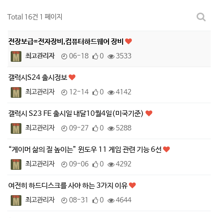
Total 16건
1 페이지
전장보급=전자장비,컴퓨터하드웨어 장비
최고관리자
06-18
0
3533
갤럭시S24 출시정보
최고관리자
12-14
0
4142
갤럭시 S23 FE 출시일 내달10월4일(미국기준)
최고관리자
09-27
0
5288
“게이머 삶의 질 높이는” 윈도우 11 게임 관련 기능 6선
최고관리자
09-06
0
4292
여전히 하드디스크를 사야 하는 3가지 이유
최고관리자
08-31
0
4644