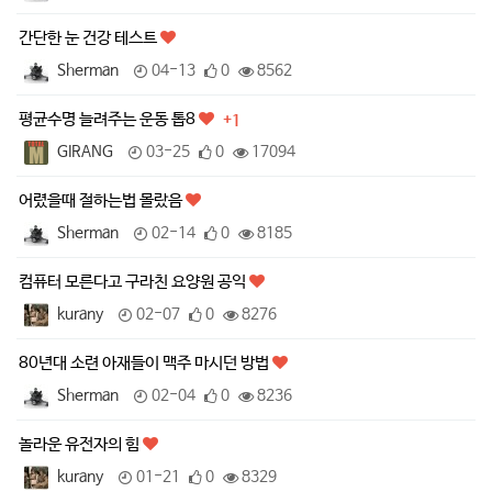
간단한 눈 건강 테스트
Sherman
04-13
0
8562
평균수명 늘려주는 운동 톱8
+1
GIRANG
03-25
0
17094
어렸을때 절하는법 몰랐음
Sherman
02-14
0
8185
컴퓨터 모른다고 구라친 요양원 공익
kurany
02-07
0
8276
80년대 소련 아재들이 맥주 마시던 방법
Sherman
02-04
0
8236
놀라운 유전자의 힘
kurany
01-21
0
8329