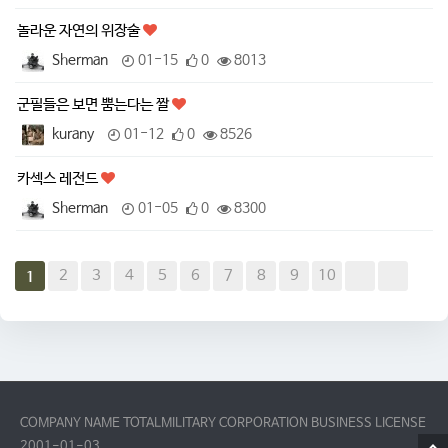
놀라운 자연의 위장술
Sherman
01-15
0
8013
군필들은 보면 뿜는다는 짤
kurany
01-12
0
8526
카섹스 레전드
Sherman
01-05
0
8300
2
3
4
5
6
7
8
9
10
1
COMPANY NAME TOTALMILITARY CORPORATION BUSINESS LICENSE
2001-01-03