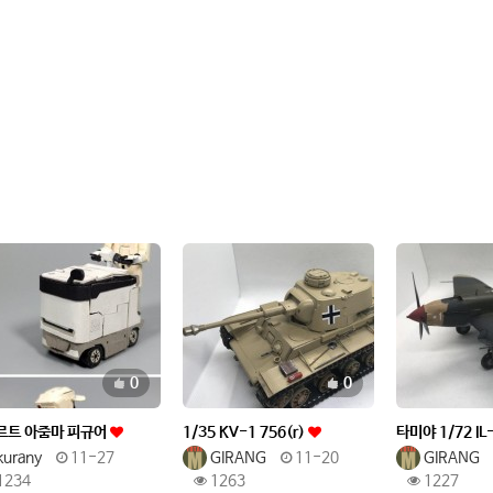
추천
추천
0
0
르트 아줌마 피규어
1/35 KV-1 756(r)
타미야 1/72 IL
kurany
11-27
GIRANG
11-20
GIRANG
1234
1263
1227