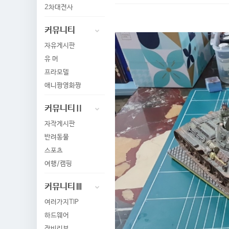
2차대전사
커뮤니티
자유게시판
유 머
프라모델
애니짱영화짱
커뮤니티Ⅱ
자작게시판
반려동물
스포츠
여행/캠핑
커뮤니티Ⅲ
여러가지TIP
하드웨어
장비리뷰