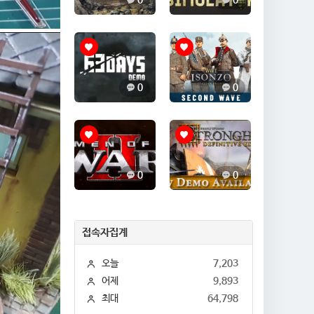
0
0
0
0
0
0
접속자집계
오늘
7,203
어제
9,893
최대
64,798