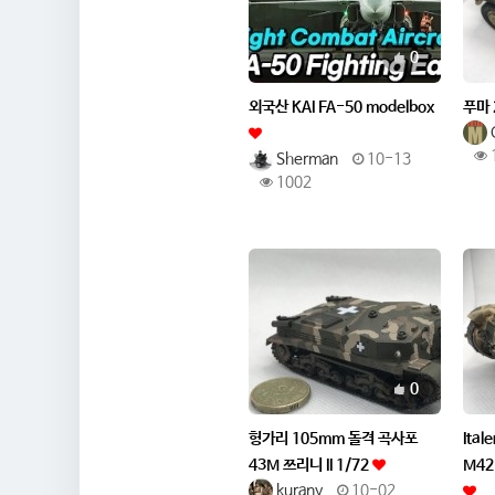
추천
0
외국산 KAI FA-50 modelbox
푸마 
Sherman
10-13
1002
추천
0
헝가리 105mm 돌격 곡사포
Ita
43M 쯔리니 II 1/72
M42
kurany
10-02