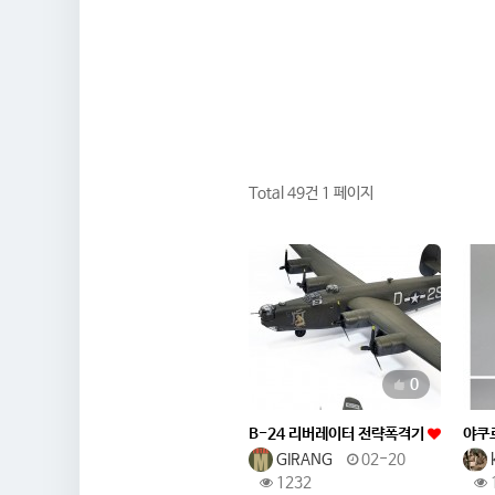
Total 49건
1 페이지
추천
0
B-24 리버레이터 전략폭격기
야쿠
GIRANG
02-20
1232