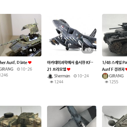
추천
추천
0
0
her Ausf. D late
아카데미과학에서 출시한 KF-
1/48 스케일 Pan
GIRANG
10-26
21 프라모델
Ausf F 경전차
1246
Sherman
10-24
GIRANG
1244
1255