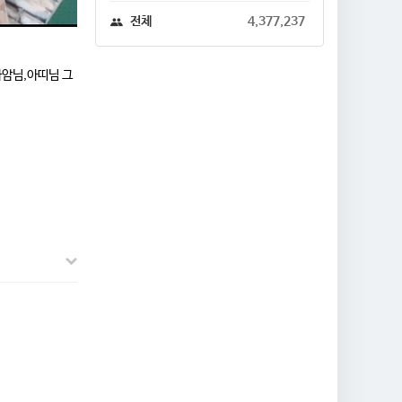
전체
4,377,237
사암님,아띠님 그