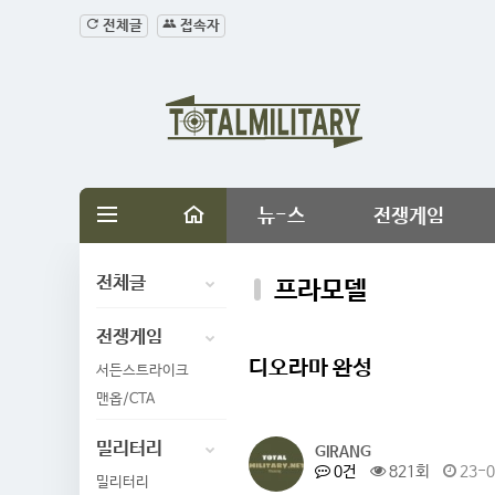
전체글
접속자
뉴-스
전쟁게임
전체글
프라모델
전쟁게임
디오라마 완성
서든스트라이크
맨옵/CTA
밀리터리
GIRANG
0건
821회
23-0
밀리터리