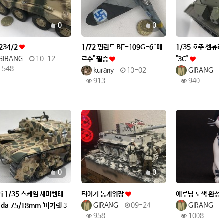
추천
추천
0
0
234/2
1/72 핀란드 BF-109G-6 "메
1/35 호주 센츄
GIRANG
10-12
르수" 필승
"3C"
1548
kurany
10-02
GIRANG
913
940
추천
추천
0
0
leri 1/35 스케일 세미벤테
티이거 동계위장
에루냥 도색 완
GIRANG
09-24
GIRANG
 da 75/18mm '마가렛 3
958
1008