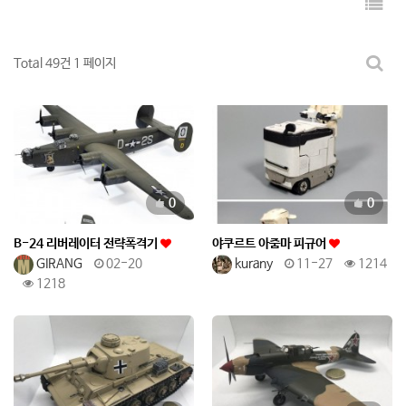
Total 49건
1 페이지
추천
추천
0
0
B-24 리버레이터 전략폭격기
야쿠르트 아줌마 피규어
GIRANG
02-20
kurany
11-27
1214
1218
추천
추천