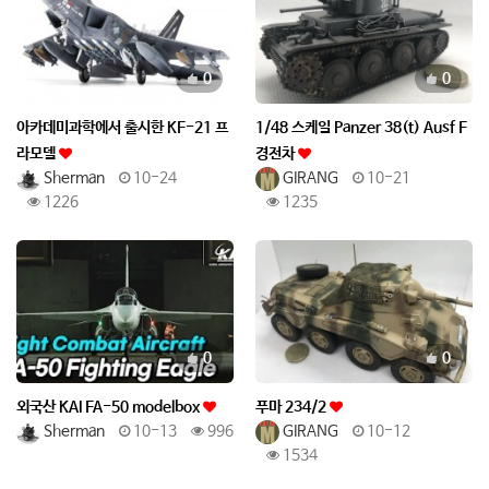
추천
추천
0
0
아카데미과학에서 출시한 KF-21 프
1/48 스케일 Panzer 38(t) Ausf F
라모델
경전차
Sherman
10-24
GIRANG
10-21
1226
1235
추천
추천
0
0
외국산 KAI FA-50 modelbox
푸마 234/2
Sherman
10-13
996
GIRANG
10-12
1534