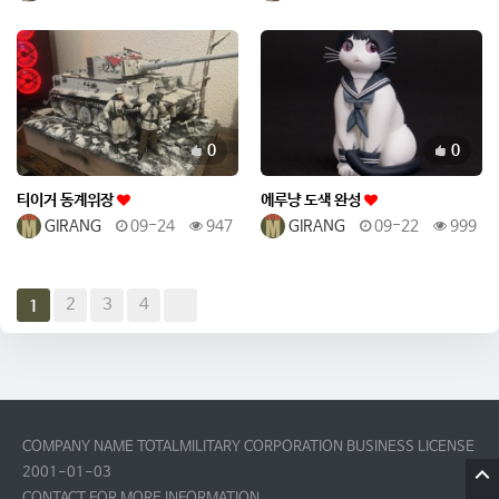
추천
추천
0
0
티이거 동계위장
에루냥 도색 완성
GIRANG
09-24
947
GIRANG
09-22
999
2
3
4
1
COMPANY NAME TOTALMILITARY CORPORATION BUSINESS LICENSE
2001-01-03
CONTACT FOR MORE INFORMATION