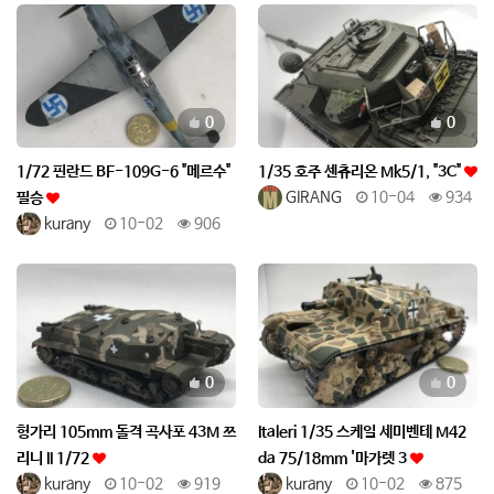
추천
추천
0
0
1/72 핀란드 BF-109G-6 "메르수"
1/35 호주 센츄리온 Mk5/1, "3C"
GIRANG
10-04
934
필승
kurany
10-02
906
추천
추천
0
0
헝가리 105mm 돌격 곡사포 43M 쯔
Italeri 1/35 스케일 세미벤테 M42
리니 II 1/72
da 75/18mm '마가렛 3
kurany
10-02
919
kurany
10-02
875