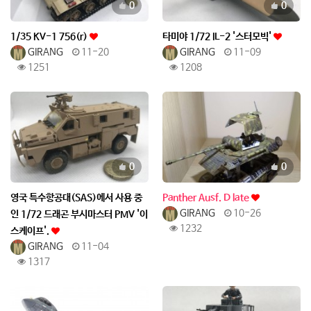
0
0
1/35 KV-1 756(r)
타미야 1/72 IL-2 '스터모빅'
GIRANG
11-20
GIRANG
11-09
1251
1208
추천
추천
0
0
영국 특수항공대(SAS)에서 사용 중
Panther Ausf. D late
GIRANG
10-26
인 1/72 드래곤 부시마스터 PMV '이
1232
스케이프'.
GIRANG
11-04
1317