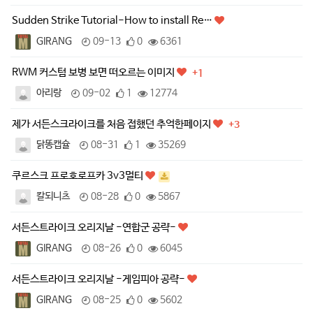
Sudden Strike Tutorial-How to install Re…
GIRANG
09-13
0
6361
RWM 커스텀 보병 보면 떠오르는 이미지
+1
아리랑
09-02
1
12774
제가 서든스크라이크를 처음 접했던 추억한페이지
+3
닭똥캡슐
08-31
1
35269
쿠르스크 프로호로프카 3v3멀티
칼되니츠
08-28
0
5867
서든스트라이크 오리지날 -연합군 공략-
GIRANG
08-26
0
6045
서든스트라이크 오리지날 -게임피아 공략-
GIRANG
08-25
0
5602