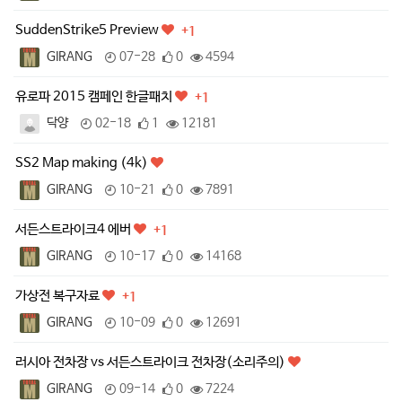
SuddenStrike5 Preview
+1
GIRANG
07-28
0
4594
유로파 2015 캠페인 한글패치
+1
닥양
02-18
1
12181
SS2 Map making (4k)
GIRANG
10-21
0
7891
서든스트라이크4 에버
+1
GIRANG
10-17
0
14168
가상전 복구자료
+1
GIRANG
10-09
0
12691
러시아 전차장 vs 서든스트라이크 전차장(소리주의)
GIRANG
09-14
0
7224