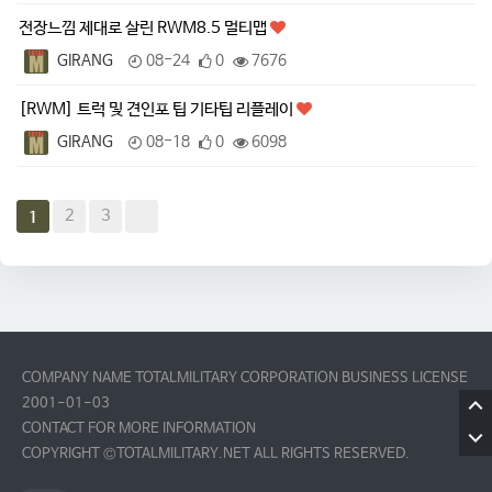
전장느낌 제대로 살린 RWM8.5 멀티맵
GIRANG
08-24
0
7676
[RWM] 트럭 및 견인포 팁 기타팁 리플레이
GIRANG
08-18
0
6098
2
3
1
COMPANY NAME TOTALMILITARY CORPORATION BUSINESS LICENSE
2001-01-03
CONTACT FOR MORE INFORMATION
COPYRIGHT ©TOTALMILITARY.NET ALL RIGHTS RESERVED.