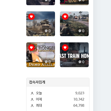
0
0
0
0
0
0
접속자집계
오늘
9,023
어제
10,342
최대
64,798