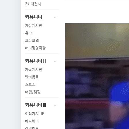
2차대전사
커뮤니티
자유게시판
유 머
프라모델
애니짱영화짱
커뮤니티Ⅱ
자작게시판
반려동물
스포츠
여행/캠핑
커뮤니티Ⅲ
여러가지TIP
하드웨어
장비리뷰