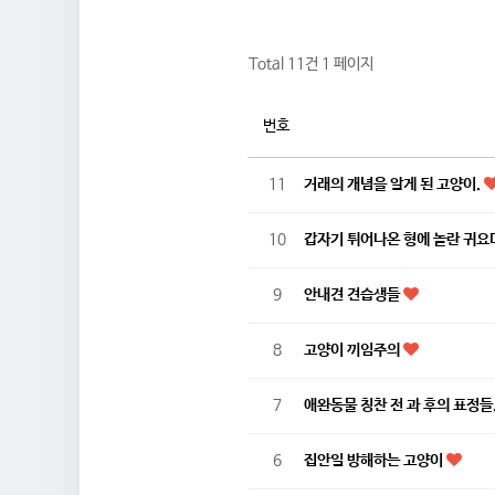
Total 11건
1 페이지
번호
11
거래의 개념을 알게 된 고양이.
10
갑자기 튀어나온 형에 놀란 귀요
9
안내견 견습생들
8
고양이 끼임주의
7
애완동물 칭찬 전 과 후의 표정들.
6
집안일 방해하는 고양이