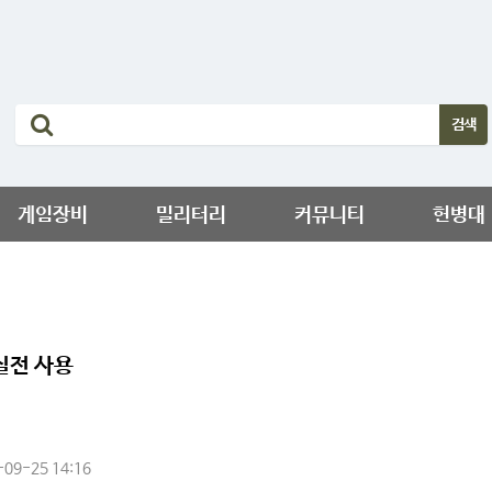
게임장비
밀리터리
커뮤니티
헌병대
실전 사용
09-25 14:16