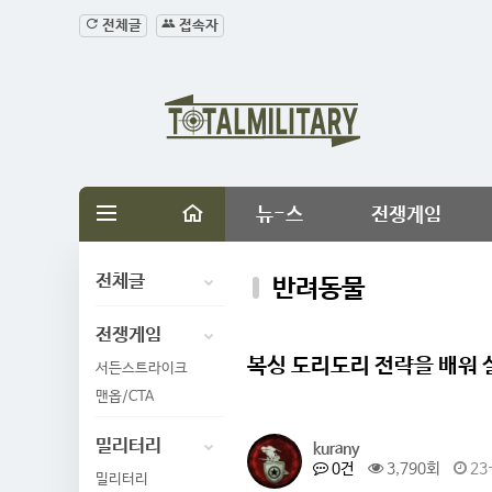
전체글
접속자
뉴-스
전쟁게임
전체글
반려동물
전쟁게임
복싱 도리도리 전략을 배워 
서든스트라이크
맨옵/CTA
밀리터리
kurany
0건
3,790회
23-
밀리터리