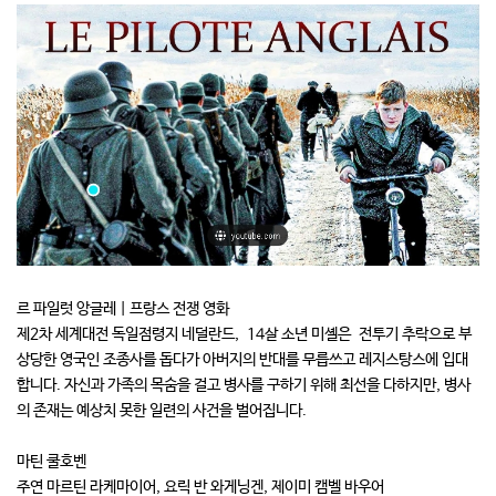
르 파일럿 앙글레 | 프랑스 전쟁 영화
제2차 세계대전 독일점령지 네덜란드, 14살 소년 미셸은 전투기 추락으로 부
상당한 영국인 조종사를 돕다가 아버지의 반대를 무릅쓰고 레지스탕스에 입대
합니다. 자신과 가족의 목숨을 걸고 병사를 구하기 위해 최선을 다하지만, 병사
의 존재는 예상치 못한 일련의 사건을 벌어집니다.
마틴 쿨호벤
주연 마르틴 라케마이어, 요릭 반 와게닝겐, 제이미 캠벨 바우어