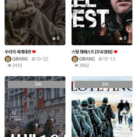
추천
추천
0
0
우리의 세계대전
스틸 템페스트[무료영화]
GIRANG
10-22
GIRANG
10-13
2433
3092
영화
영화