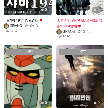
추천
추천
0
0
바르샤바 1944 [무료영화]
LE PILOTE ANGLAIS 르 파일럿 앙
GIRANG
10-13
글레 [무료영화]
3254
GIRANG
10-12
3039
애니
OTT
추천
추천
0
0