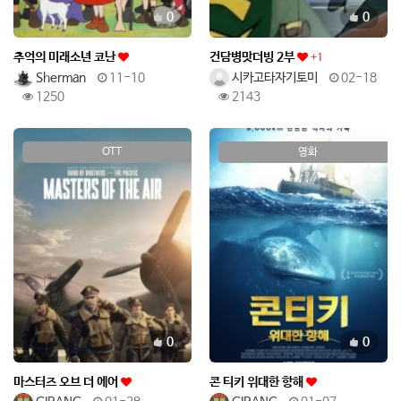
추천
추천
0
0
추억의 미래소년 코난
건담병맛더빙 2부
+1
Sherman
11-10
시카고타자기토미
02-18
1250
2143
OTT
영화
추천
추천
0
0
마스터즈 오브 더 에어
콘 티키 위대한 항해