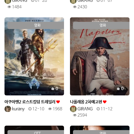
GIRANG
01-28
GIRANG
01-07
1484
2430
영화
영화
추천
추천
0
0
아쿠아맨2 로스트킹덤 트레일러
나폴레옹 2차예고편
kurany
12-10
1968
GIRANG
11-12
2594
OTT
영화