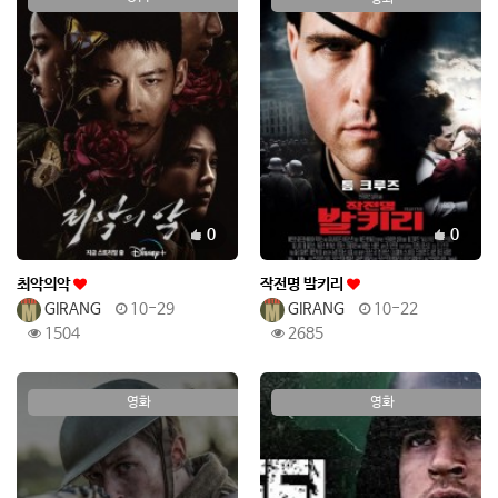
추천
추천
0
0
최악의악
작전명 발키리
GIRANG
10-29
GIRANG
10-22
1504
2685
영화
영화