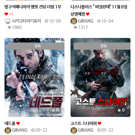
방구석매니아의 병맛 건담 더빙 1부
디즈니플러스 " 비질란테" 11월 8일
상영예정
+1
시카고타자기토미
10-09
GIRANG
10-04
1860
1317
영화
영화
추천
추천
0
0
데드폴
고스트 스나이퍼
GIRANG
09-22
GIRANG
09-22