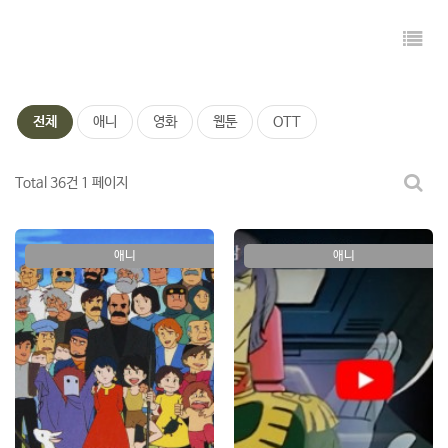
전체
애니
영화
웹툰
OTT
Total 36건
1 페이지
애니
애니