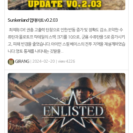
Sunkenland 업데이트 v0.2.03
최적화:DE 권총 고출력 탄창으로 인한 반동 증가 및 정확도 감소.조악한 수
류탄과 몰로토프 칵테일의 스택 크기를 10으로, 군용 수류탄을 5로 증가시키
고, 피해 반경을 줄였습니다.아이언 스컬 베이스의 전투 지역을 재설계하였습
니다.영토 통제를 나타내는 깃발을 ..
GIRANG
| 2024-02-20 | view 4226