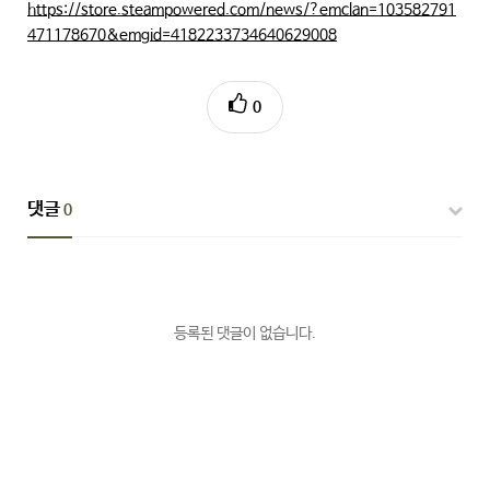
https://store.steampowered.com/news/?emclan=103582791
471178670&emgid=4182233734640629008
0
댓글
0
등록된 댓글이 없습니다.