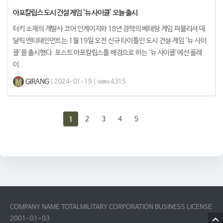
아포칼립스 도시 건설 게임 ‘뉴 사이클’ 오늘 출시
터키 소재의 개발사 코어 인게이지와 18년 경력의 베테랑 게임 퍼블리셔 데
달릭 엔터테인먼트는 1월 19일 오전 신규 타이틀인 도시 건설 게임 ‘뉴 사이
클’을 출시했다. 포스트 아포칼립스를 배경으로 하는 ‘뉴 사이클’에선 플레
이..
GIRANG
| 2024-01-19 | view 4315
2
3
4
5
1
COMPANY NAME TOTALMILITARY CORPORATION BUSINESS LICENSE
2001-01-03