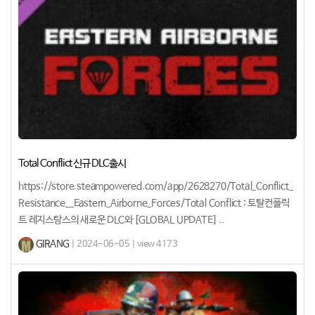
Total Conflict 신규 DLC출시
https://store.steampowered.com/app/2628270/Total_Conflict_
Resistance__Eastern_Airborne_Forces/Total Conflict : 토탈컨플릭
트 레지스탕스의 새로운 DLC와 [GLOBAL UPDATE] ..
GIRANG
| 2024-06-05 | view 4173