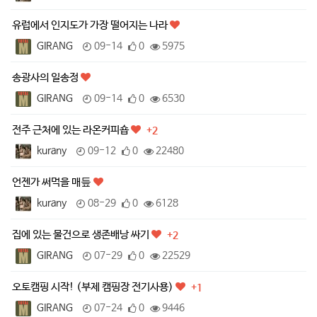
유럽에서 인지도가 가장 떨어지는 나라
GIRANG
09-14
0
5975
송광사의 일송정
GIRANG
09-14
0
6530
전주 근처에 있는 라온커피숍
+2
kurany
09-12
0
22480
언젠가 써먹을 매듶
kurany
08-29
0
6128
집에 있는 물건으로 생존배낭 싸기
+2
GIRANG
07-29
0
22529
오토캠핑 시작! (부제 캠핑장 전기사용)
+1
GIRANG
07-24
0
9446