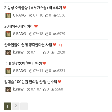
기능성 소화불량 (복부가스형) 극복후기
GIRANG
07-18
0
5536
20대와40대의 차이
GIRANG
07-18
0
6979
한국인들이 쉽게 생각한다는 사업
+1
kurany
07-11
0
12920
국내 첫 쌍둥이 '판다' 탄생
GIRANG
07-11
0
6331
일매출 100만원 편의점 한 달 순수익
kurany
07-07
0
5560
2
1