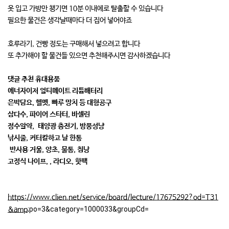
옷 입고 가방만 챙기면 10분 이내에로 탈출할 수 있습니다
필요한 물건은 생각날때마다 더 집어 넣어야죠
호루라기, 건빵 정도는 구매해서 넣으려고 합니다
또 추가해야 할 물건들 있으면 추천해주시면 감사하겠습니다
댓글 추천 휴대용품
에너자이저 얼티메이트 리튬배터리
은박담요, 헬멧, 빠루 망치 등 대형공구
삼다수, 파이어 스타터, 바셀린
정수알약, 태양광 충전기, 방풍성냥
낚시줄, 커터칼하고 날 한통
반사용 거울, 양초, 물통, 침낭
고정식 나이프, , 라디오, 핫팩
https://www.clien.net/service/board/lecture/17675292?od=T31
;po=3&category=1000033&groupCd=
&amp