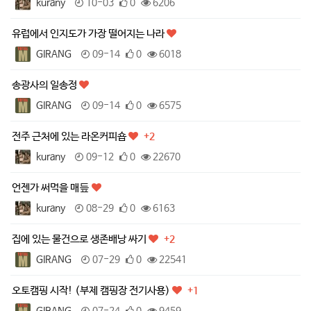
kurany
10-03
0
6206
유럽에서 인지도가 가장 떨어지는 나라
GIRANG
09-14
0
6018
송광사의 일송정
GIRANG
09-14
0
6575
전주 근처에 있는 라온커피숍
+2
kurany
09-12
0
22670
언젠가 써먹을 매듶
kurany
08-29
0
6163
집에 있는 물건으로 생존배낭 싸기
+2
GIRANG
07-29
0
22541
오토캠핑 시작! (부제 캠핑장 전기사용)
+1
GIRANG
07-24
0
9459