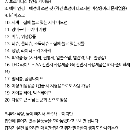
7. 보조배터리 (연결 케이블)
8. 예비 안경 - 예전에 쓰던 것 (약간 초점이 다르지만 비상용이라 문제없음)
9. kf 마스크
10. 시계 - 집에 놀고 있는 지샥 머드맨
11. 장바구니 - 예비 가방
12. 비누, 위생용품
13. 티슈, 물티슈, 소독티슈 - 집에 놀고 있는것들
14. 성냥, 라이터 - 각 2개씩
15. 의약품 등 (지사제, 진통제, 알콜스왑, 빨간약, 니트릴장갑)
16. LED 라이트 - AA 건전지 사용제품 (꼭 건전지 사용제품은 하나 준비하세
요)
17. 멀티툴, 폴딩나이프
18. 여성 위생용품 (긴급 시 지혈용으로도 사용 가능)
19. 케이블 타이, 박스테이프
20. 다용도 끈 - 남는 군화 끈으로 활용
의류와 식량, 물이 빠져서 부족해 보이지만
집안에 흩어져 있는 물품들을 모아놓았다고 보시면 됩니다
갑자기 물건 찾으려면 마음만 급하고 뭐가 필요한지 생각도 안나거든요