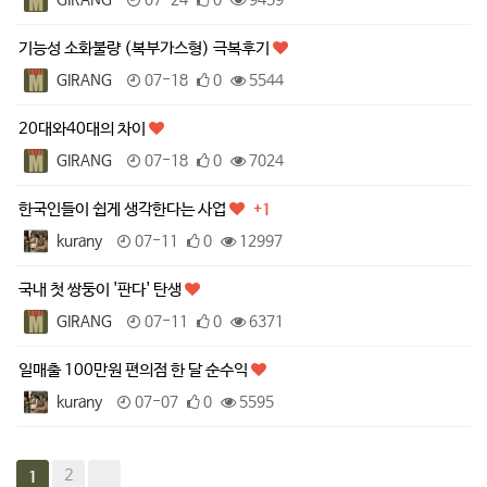
기능성 소화불량 (복부가스형) 극복후기
GIRANG
07-18
0
5544
20대와40대의 차이
GIRANG
07-18
0
7024
한국인들이 쉽게 생각한다는 사업
+1
kurany
07-11
0
12997
국내 첫 쌍둥이 '판다' 탄생
GIRANG
07-11
0
6371
일매출 100만원 편의점 한 달 순수익
kurany
07-07
0
5595
2
1