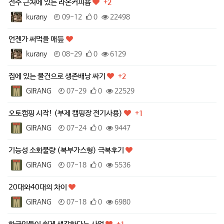
전주 근처에 있는 라온커피숍
+2
kurany
09-12
0
22498
언젠가 써먹을 매듶
kurany
08-29
0
6129
집에 있는 물건으로 생존배낭 싸기
+2
GIRANG
07-29
0
22529
오토캠핑 시작! (부제 캠핑장 전기사용)
+1
GIRANG
07-24
0
9447
기능성 소화불량 (복부가스형) 극복후기
GIRANG
07-18
0
5536
20대와40대의 차이
GIRANG
07-18
0
6980