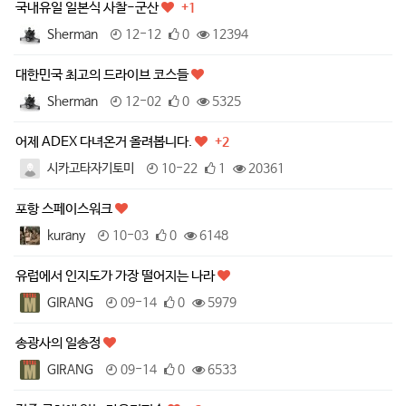
국내유일 일본식 사찰-군산
+1
Sherman
12-12
0
12394
대한민국 최고의 드라이브 코스들
Sherman
12-02
0
5325
어제 ADEX 다녀온거 올려봅니다.
+2
시카고타자기토미
10-22
1
20361
포항 스페이스워크
kurany
10-03
0
6148
유럽에서 인지도가 가장 떨어지는 나라
GIRANG
09-14
0
5979
송광사의 일송정
GIRANG
09-14
0
6533