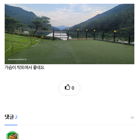
가슴이.탁트여서 좋네요.
0
댓글
2